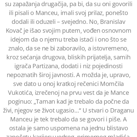
su zapažanja drugačija, pa bi, da su oni govorili
ili pisali o Manceu, imali svoj prilaz, ponešto
dodali ili oduzeli – svejedno. No, Branislav
Kovač je išao svojim putem, vođen osnovnom
idejom da o njemu treba istaći i ono što se
znalo, da se ne bi zaboravilo, a istovremeno,
kroz sećanja drugova, bliskih prijatelja, samih
igrača Partizana, dodati i niz pojedinosti
nepoznatih široj javnosti. A možda je, upravo,
sve dato u onoj kratkoj rečenici Momčila
Vukotića, izrečenoj na prvu vest da je Mance
poginuo: „Taman kad je trebalo da počne da
živi, njegov se život ugasio…“ U stvari o Draganu
Manceu je tek trebalo da se govori i piše. A
ostala je samo uspomena na jednu blistavo
započetu karijeru vedrog, primernog mladića,