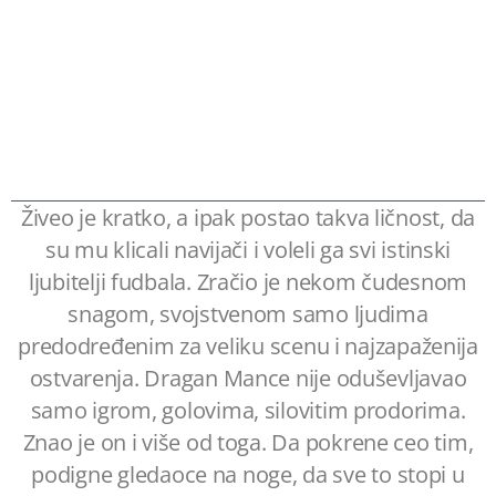
Živeo je kratko, a ipak postao takva ličnost, da
su mu klicali navijači i voleli ga svi istinski
ljubitelji fudbala. Zračio je nekom čudesnom
snagom, svojstvenom samo ljudima
predodređenim za veliku scenu i najzapaženija
ostvarenja. Dragan Mance nije oduševljavao
samo igrom, golovima, silovitim prodorima.
Znao je on i više od toga. Da pokrene ceo tim,
podigne gledaoce na noge, da sve to stopi u