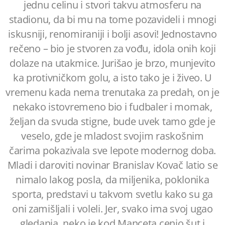
jednu celinu i stvori takvu atmosferu na
stadionu, da bi mu na tome pozavideli i mnogi
iskusniji, renomiraniji i bolji asovi! Jednostavno
rečeno – bio je stvoren za vođu, idola onih koji
dolaze na utakmice. Jurišao je brzo, munjevito
ka protivničkom golu, a isto tako je i živeo. U
vremenu kada nema trenutaka za predah, on je
nekako istovremeno bio i fudbaler i momak,
željan da svuda stigne, bude uvek tamo gde je
veselo, gde je mladost svojim raskošnim
čarima pokazivala sve lepote modernog doba.
Mladi i daroviti novinar Branislav Kovač latio se
nimalo lakog posla, da miljenika, poklonika
sporta, predstavi u takvom svetlu kako su ga
oni zamišljali i voleli. Jer, svako ima svoj ugao
gledanja, neko je kod Manceta cenio šut i