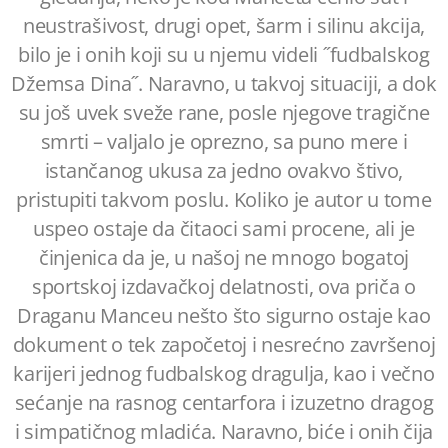
neustrašivost, drugi opet, šarm i silinu akcija,
bilo je i onih koji su u njemu videli ˝fudbalskog
Džemsa Dina˝. Naravno, u takvoj situaciji, a dok
su još uvek sveže rane, posle njegove tragične
smrti – valjalo je oprezno, sa puno mere i
istančanog ukusa za jedno ovakvo štivo,
pristupiti takvom poslu. Koliko je autor u tome
uspeo ostaje da čitaoci sami procene, ali je
činjenica da je, u našoj ne mnogo bogatoj
sportskoj izdavačkoj delatnosti, ova priča o
Draganu Manceu nešto što sigurno ostaje kao
dokument o tek započetoj i nesrećno završenoj
karijeri jednog fudbalskog dragulja, kao i večno
sećanje na rasnog centarfora i izuzetno dragog
i simpatičnog mladića. Naravno, biće i onih čija